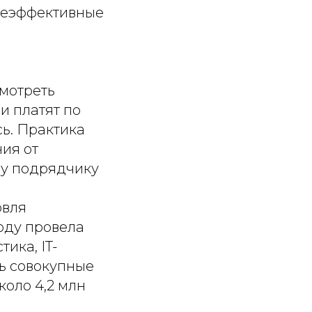
 неэффективные
смотреть
и платят по
ь. Практика
ия от
му подрядчику
овля
оду провела
ика, IT-
ть совокупные
коло 4,2 млн