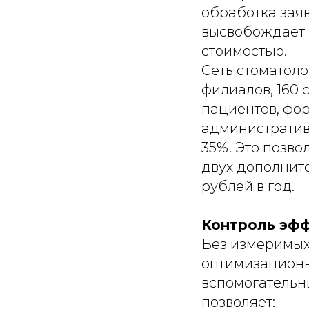
обработка заяв
высвобождает 
стоимостью.
Сеть стоматоло
филиалов, 160
пациентов, фо
административ
35%. Это позво
двух дополните
рублей в год.
Контроль эфф
Без измеримых
оптимизационн
вспомогательны
позволяет: