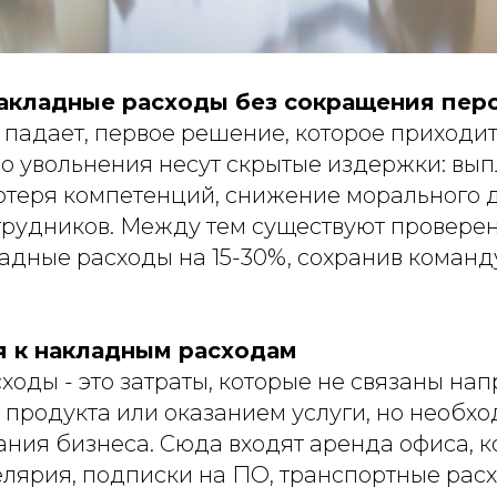
накладные расходы без сокращения пер
падает, первое решение, которое приходит в
Но увольнения несут скрытые издержки: вы
отеря компетенций, снижение морального 
трудников. Между тем существуют провере
адные расходы на 15-30%, сохранив команд
я к накладным расходам
оды - это затраты, которые не связаны на
 продукта или оказанием услуги, но необх
ния бизнеса. Сюда входят аренда офиса, 
елярия, подписки на ПО, транспортные рас