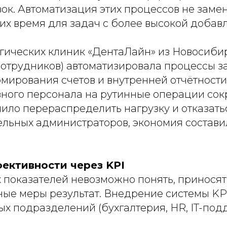
ок. Автоматизация этих процессов не замен
их время для задач с более высокой добав
гических клиник «ДентаЛайн» из Новосибир
 сотрудников) автоматизировала процессы з
рмирования счетов и внутренней отчётности
ного персонала на рутинные операции сок
лило перераспределить нагрузку и отказать
льных администраторов, экономия составила
ективности через KPI
 показателей невозможно понять, приносят
ые меры результат. Внедрение системы KP
х подразделений (бухгалтерия, HR, IT-под