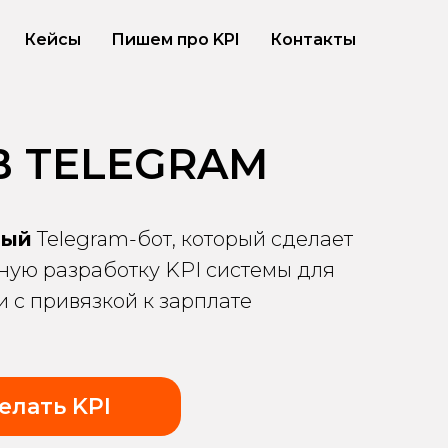
Кейсы
Пишем про KPI
Контакты
 В TELEGRAM
ный
Telegram-бот, который сделает
ую разработку KPI системы для
 с привязкой к зарплате
елать KPI