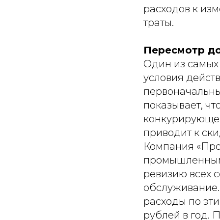
расходов к из
траты.
Пересмотр до
Один из самых
условия дейст
первоначальны
показывает, ч
конкурирующег
приводит к ски
Компания «Про
промышленным 
ревизию всех с
обслуживание.
расходы по эти
рублей в год. 