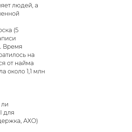
яет людей, а
ленной
ска (5
аписи
. Время
ратилось на
ся от найма
 около 1,1 млн
 ли
I для
держка, АХО)