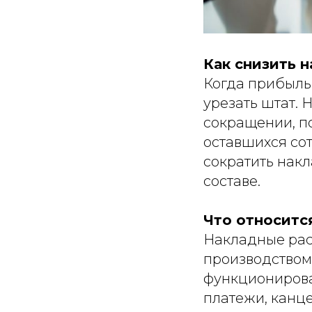
Как снизить 
Когда прибыль 
урезать штат. 
сокращении, п
оставшихся со
сократить накл
составе.
Что относитс
Накладные расх
производством
функционирова
платежи, канц