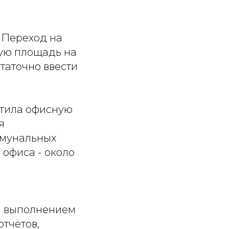
 Переход на
ую площадь на
статочно ввести
ратила офисную
я
ммунальных
 офиса - около
м выполнением
тчётов,