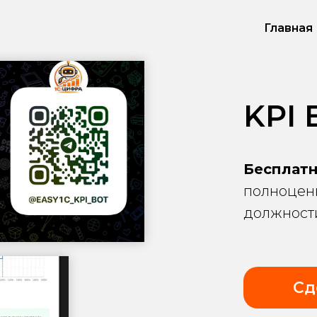
Главная
KPI
Бесплат
полноценн
должности
Сд