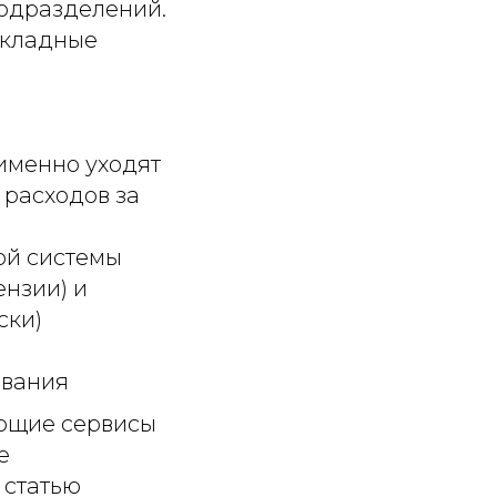
подразделений.
акладные
 именно уходят
 расходов за
кой системы
ензии) и
ски)
ования
ующие сервисы
е
 статью