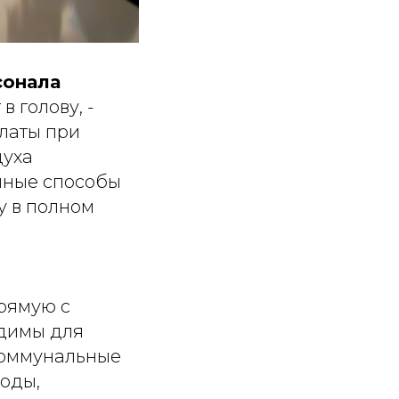
сонала
 голову, -
платы при
духа
нные способы
у в полном
прямую с
одимы для
коммунальные
ходы,