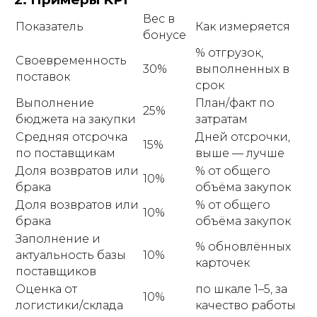
Вес в
Показатель
Как измеряется
бонусе
% отгрузок,
Своевременность
30%
выполненных в
поставок
срок
Выполнение
План/факт по
25%
бюджета на закупки
затратам
Средняя отсрочка
Дней отсрочки,
15%
по поставщикам
выше — лучше
Доля возвратов или
% от общего
10%
брака
объёма закупок
Доля возвратов или
% от общего
10%
брака
объёма закупок
Заполнение и
% обновлённых
актуальность базы
10%
карточек
поставщиков
Оценка от
по шкале 1–5, за
10%
логистики/склада
качество работы