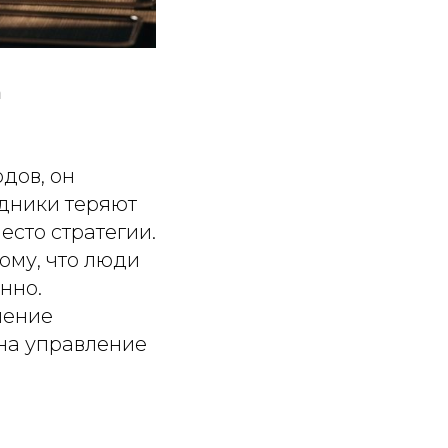
а
дов, он
удники теряют
есто стратегии.
ому, что люди
нно.
ление
на управление