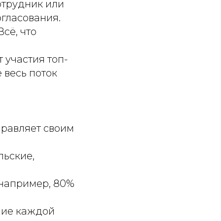
отрудник или
огласования.
Всё, что
 участия топ-
 весь поток
правляет своим
льские,
например, 80%
ние каждой