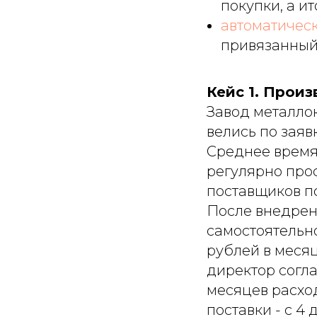
покупки, а и
автоматическ
привязанный
Кейс 1. Произ
Завод металлок
велись по заяв
Среднее время 
регулярно прос
поставщиков п
После внедрен
самостоятельн
рублей в меся
директор согла
месяцев расход
поставки - с 4 