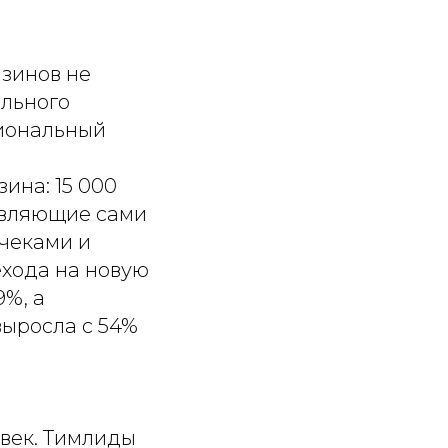
азинов не
ального
гиональный
ина: 15 000
авляющие сами
 чеками и
ехода на новую
9%, а
выросла с 54%
век. Тимлиды