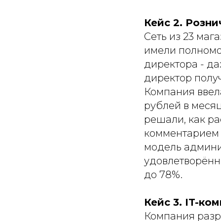
Кейс 2. Розни
Сеть из 23 маг
имели полномо
директора - д
директор получ
Компания ввел
рублей в меся
решали, как ра
комментарием 
модель админи
удовлетворённ
до 78%.
Кейс 3. IT-ко
Компания разр