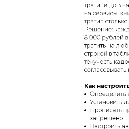
тратили до 3 ч
на сервисы, кн
тратил столько
Решение: кажд
8 000 рублей в
тратить на люб
строкой в табл
текучесть кадр
согласовывать 
Как настроит
Определить ц
Установить л
Прописать пр
запрещено
Настроить ав