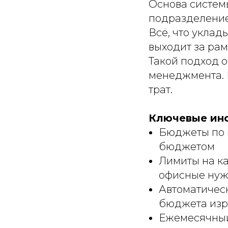
Основа систем
подразделение 
Всё, что уклады
выходит за рам
Такой подход 
менеджмента. Р
трат.
Ключевые ин
Бюджеты по ц
бюджетом
Лимиты на ка
офисные ну
Автоматичес
бюджета изр
Ежемесячный 