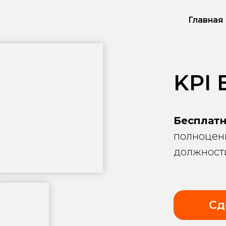
Главная
KPI
Бесплат
полноценн
должности
Сд