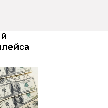
ый
плейса