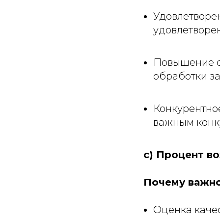
Удовлетворен
удовлетворен
Повышение о
обработки з
Конкурентное
важным конк
c) Процент в
Почему важно
Оценка каче