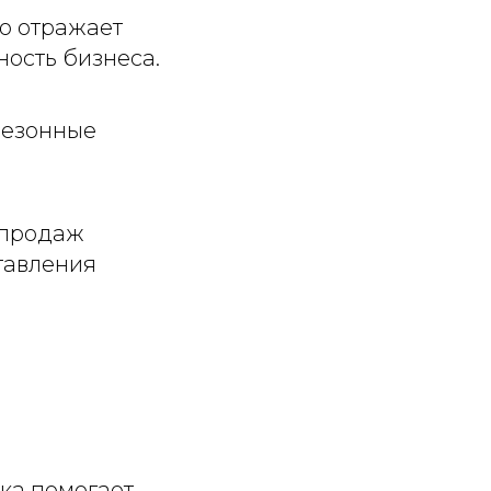
о отражает
ость бизнеса.
сезонные
 продаж
тавления
ка помогает