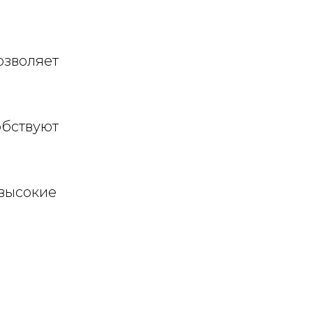
озволяет
обствуют
 высокие