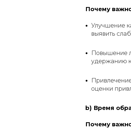
Почему важно
Улучшение ка
выявить слаб
Повышение л
удержанию к
Привлечение
оценки привл
b) Время обр
Почему важно