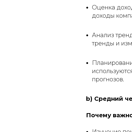
Оценка дохо
доходы комп
Анализ тренд
тренды и изм
Планировани
используютс
прогнозов.
b) Средний ч
Почему важно
Изучение пок