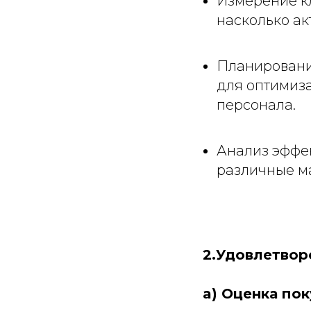
Измерение кл
насколько ак
Планировани
для оптимиз
персонала.
Анализ эффек
различные ма
2.Удовлетвор
a) Оценка по