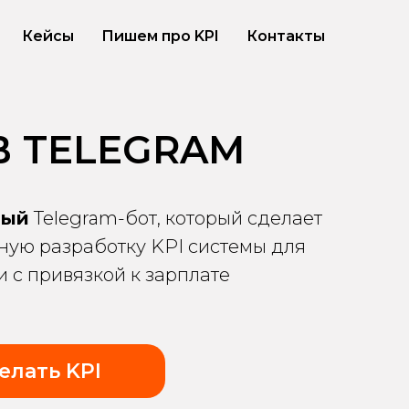
Кейсы
Пишем про KPI
Контакты
 В TELEGRAM
ный
Telegram-бот, который сделает
ую разработку KPI системы для
 с привязкой к зарплате
елать KPI