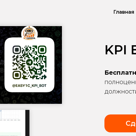
Главная
KPI
Бесплат
полноценн
должности
Сд