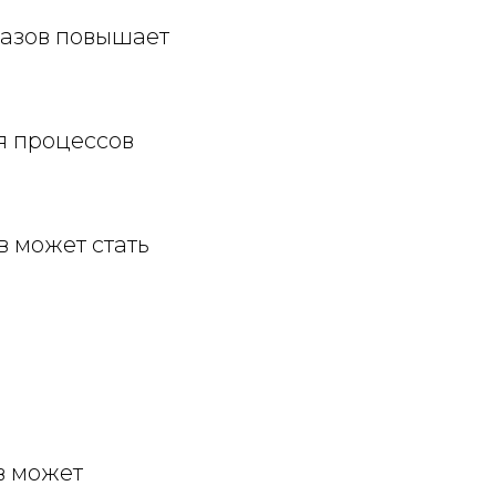
казов повышает
я процессов
в может стать
в может