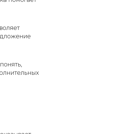
воляет
едложение
понять,
полнительных