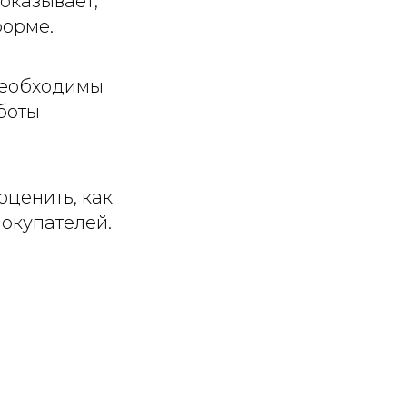
оказывает,
форме.
необходимы
боты
оценить, как
окупателей.