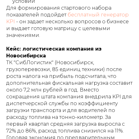
условий
Для формирования стартового набора
показателей подойдет
бесплатный генератор
KPI
- он задает несколько вопросов о бизнесе
и выдает готовую матрицу с целевыми
значениями.
Кейс: логистическая компания из
Новосибирска
ТК "СибЛогистик" (Новосибирск,
грузоперевозки, 85 единиц техники) после
роста налога на прибыль подсчитала, что
дополнительная фискальная нагрузка составит
около 7,2 млн рублей в год. Вместо
сокращения штата компания внедрила KPI для
диспетчерской службы по коэффициенту
загрузки транспорта и для водителей по
расходу топлива на тонно-километр. За
первый квартал средняя загрузка выросла с
72% до 86%, расход топлива снизился на 11%.
Годовая экономия по предварительным