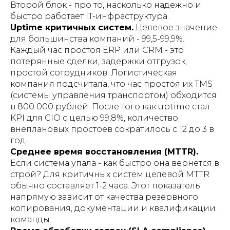
Второй блок - про то, насколько надежно и
быстро работает IT-инфраструктура.
Uptime критичных систем.
Целевое значение
для большинства компаний - 99,5-99,9%.
Каждый час простоя ERP или CRM - это
потерянные сделки, задержки отгрузок,
простой сотрудников. Логистическая
компания подсчитала, что час простоя их TMS
(системы управления транспортом) обходится
в 800 000 рублей. После того как uptime стал
KPI для CIO с целью 99,8%, количество
внеплановых простоев сократилось с 12 до 3 в
год.
Среднее время восстановления (MTTR).
Если система упала - как быстро она вернется в
строй? Для критичных систем целевой MTTR
обычно составляет 1-2 часа. Этот показатель
напрямую зависит от качества резервного
копирования, документации и квалификации
команды.