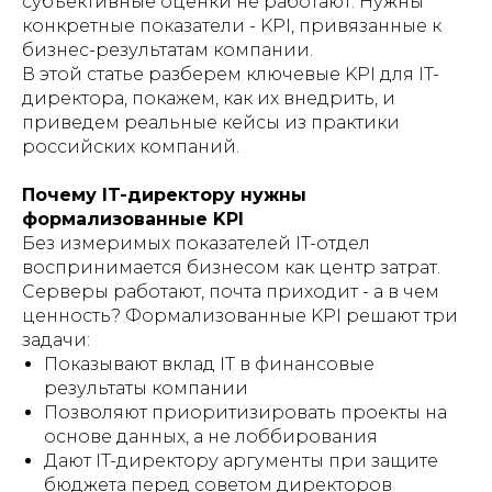
субъективные оценки не работают. Нужны
конкретные показатели - KPI, привязанные к
бизнес-результатам компании.
В этой статье разберем ключевые KPI для IT-
директора, покажем, как их внедрить, и
приведем реальные кейсы из практики
российских компаний.
Почему IT-директору нужны
формализованные KPI
Без измеримых показателей IT-отдел
воспринимается бизнесом как центр затрат.
Серверы работают, почта приходит - а в чем
ценность? Формализованные KPI решают три
задачи:
Показывают вклад IT в финансовые
результаты компании
Позволяют приоритизировать проекты на
основе данных, а не лоббирования
Дают IT-директору аргументы при защите
бюджета перед советом директоров