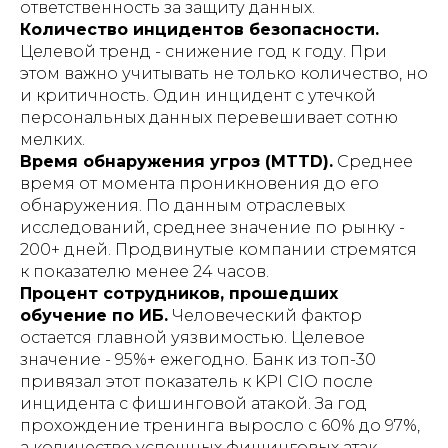
ответственность за защиту данных.
Количество инцидентов безопасности.
Целевой тренд - снижение год к году. При
этом важно учитывать не только количество, но
и критичность. Один инцидент с утечкой
персональных данных перевешивает сотню
мелких.
Время обнаружения угроз (MTTD).
Среднее
время от момента проникновения до его
обнаружения. По данным отраслевых
исследований, среднее значение по рынку -
200+ дней. Продвинутые компании стремятся
к показателю менее 24 часов.
Процент сотрудников, прошедших
обучение по ИБ.
Человеческий фактор
остается главной уязвимостью. Целевое
значение - 95%+ ежегодно. Банк из топ-30
привязал этот показатель к KPI CIO после
инцидента с фишинговой атакой. За год
прохождение тренинга выросло с 60% до 97%,
а количество успешных фишинговых атак