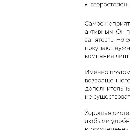
второстепенн
Самое неприятн
активным. Он 
занятость. Но 
покупают нужн
компания лишь
Именно поэтому
возвращенного 
дополнительны
не существоват
Хорошая систе
любыми удобны
второстепенные