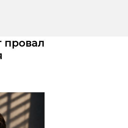
 провал
я