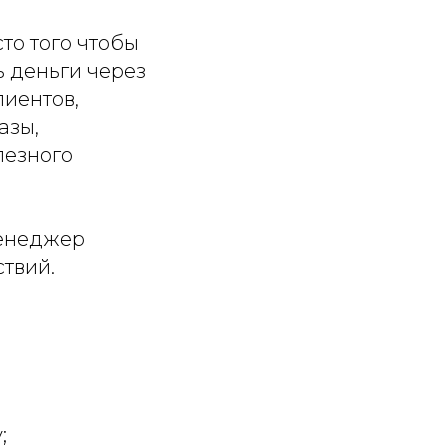
то того чтобы
 деньги через
лиентов,
азы,
лезного
Менеджер
ствий.
;