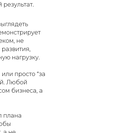
 результат.
выглядеть
демонстрирует
еком, не
 развития,
ую нагрузку.
 или просто “за
ий. Любой
ом бизнеса, а
л плана
тобы
 а не