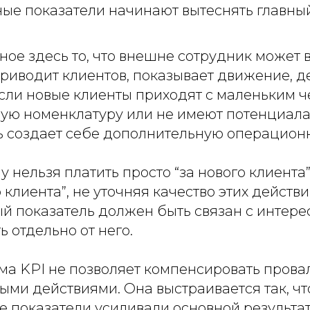
ые показатели начинают вытеснять главный
ое здесь то, что внешне сотрудник может 
приводит клиентов, показывает движение, 
если новые клиенты приходят с маленьким ч
ую номенклатуру или не имеют потенциала
 создает себе дополнительную операционн
 нельзя платить просто “за нового клиента”
клиента”, не уточняя качество этих действ
й показатель должен быть связан с интерес
ь отдельно от него.
ма KPI не позволяет компенсировать прова
ми действиями. Она выстраивается так, ч
 показатели усиливали основной результат,