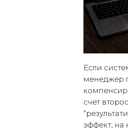
Если систе
менеджер п
компенсиро
счет второ
“результат
эффект, на