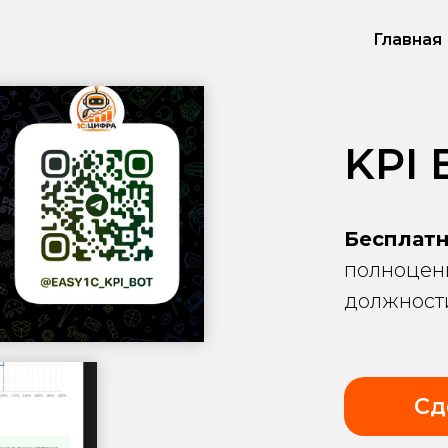
Главная
KPI
Бесплат
полноценн
должности
Сд