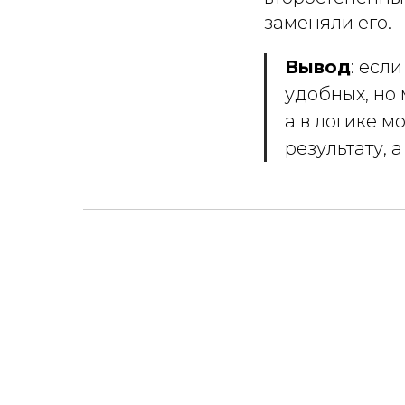
заменяли его.
Вывод
: есл
удобных, но 
а в логике 
результату, 