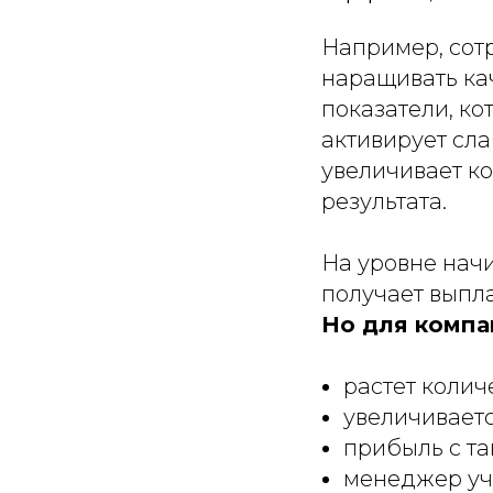
Например, сотр
наращивать ка
показатели, ко
активирует сла
увеличивает ко
результата.
На уровне нач
получает выпла
Но для компа
растет колич
увеличиваетс
прибыль с та
менеджер учи