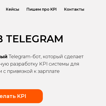
Кейсы
Пишем про KPI
Контакты
 В TELEGRAM
ный
Telegram-бот, который сделает
ую разработку KPI системы для
 с привязкой к зарплате
елать KPI