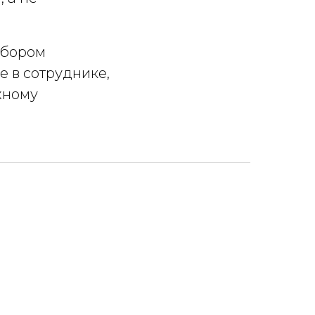
абором
е в сотруднике,
жному