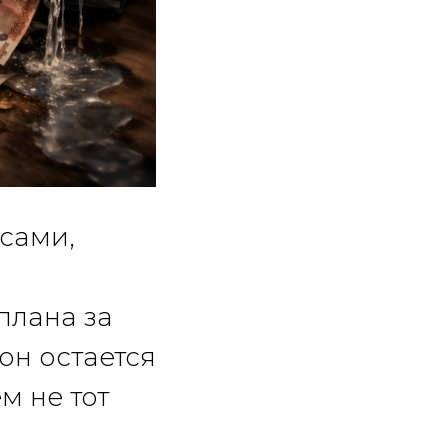
сами,
плана за
он остается
м не тот