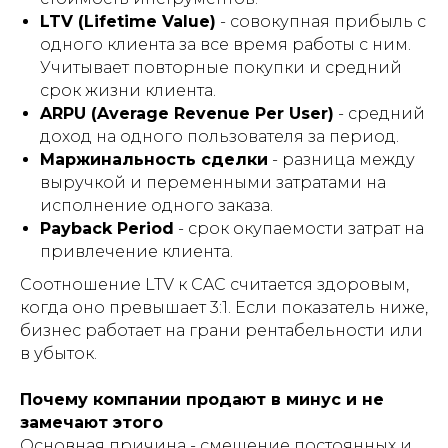
LTV (Lifetime Value)
- совокупная прибыль с
одного клиента за все время работы с ним.
Учитывает повторные покупки и средний
срок жизни клиента.
ARPU (Average Revenue Per User)
- средний
доход на одного пользователя за период.
Маржинальность сделки
- разница между
выручкой и переменными затратами на
исполнение одного заказа.
Payback Period
- срок окупаемости затрат на
привлечение клиента.
Соотношение LTV к CAC считается здоровым,
когда оно превышает 3:1. Если показатель ниже,
бизнес работает на грани рентабельности или
в убыток.
Почему компании продают в минус и не
замечают этого
Основная причина - смешение постоянных и