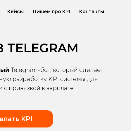
Кейсы
Пишем про KPI
Контакты
 В TELEGRAM
ный
Telegram-бот, который сделает
ую разработку KPI системы для
 с привязкой к зарплате
елать KPI