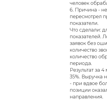
человек обраб
6. Причина - н
пересмотрел п
показатели.
Что сделали: 
показателей. Л
заявок без ош
количество зво
количество об
периода.
Результат за 4
35%. Выручка н
- при вдвое бо
позиции оказа
направления.