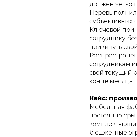
должен четко п
Перевыполнил 
субъективных 
Ключевой прин
сотруднику бе
прикинуть свой
Распространенн
сотрудникам и
свой текущий р
конце месяца.
Кейс: произв
Мебельная фаб
постоянно сры
комплектующих,
бюджетные огр