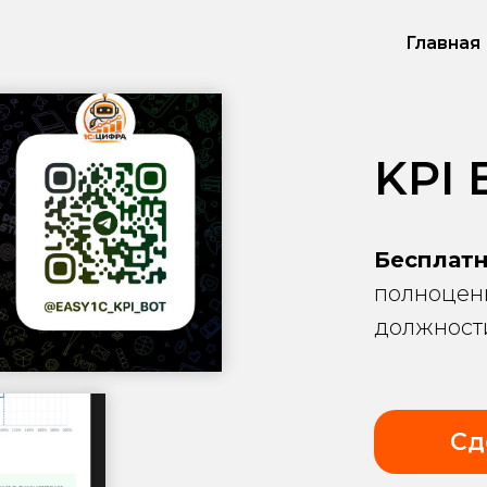
Главная
KPI
Бесплат
полноценн
должности
Сд