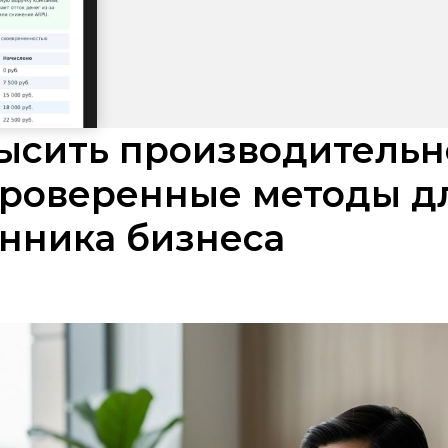
ысить производительн
проверенные методы д
нника бизнеса