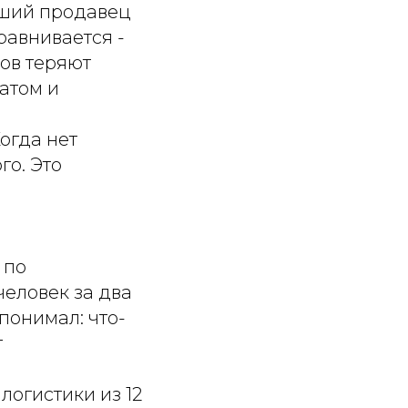
чший продавец
равнивается -
ков теряют
атом и
огда нет
го. Это
 по
человек за два
понимал: что-
т
логистики из 12