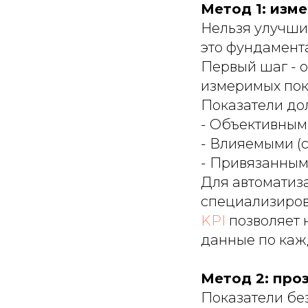
Метод 1: изм
Нельзя улучшит
это фундамент
Первый шаг - 
измеримых пок
Показатели до
- Объективными
- Влияемыми (
- Привязанными
Для автоматиз
специализиров
KPI
позволяет 
данные по каж
Метод 2: про
Показатели без