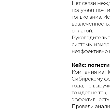
Нет связи меж
получает почти
только вниз. И
вовлеченность,
оплатой.
Руководитель т
системы измере
неэффективно 
Кейс: логист
Компания из Н
Сибирскому фед
года, но выруч
то идет не так
эффективность
Провели анализ