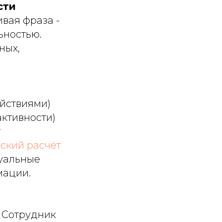
сти
ивая фраза -
ьностью.
ных,
ействиями)
активности)
т
ский расчёт
туальные
мации.
. Сотрудник