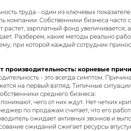
ость труда - один из ключевых показателей
ль компании. Собственники бизнеса часто с
т растет, зарплатный фонд увеличивается, 
ает. Разберем, какие методы реально рабо
тему, при которой каждый сотрудник прино
т производительность: корневые прич
одительность - это всегда симптом. Причин
жется на первый взгляд. Типичные ситуации
собственники среднего бизнеса:
понимают, чего от них ждут. Нет четких кр
неджер по продажам считает, что его работа
оводитель ожидает активных звонков и вып
асование ожиданий сжигает ресурсы впусту