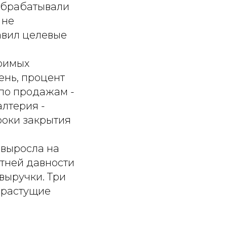
 обрабатывали
 не
авил целевые
еримых
ень, процент
по продажам -
алтерия -
роки закрытия
 выросла на
етней давности
выручки. Три
 растущие