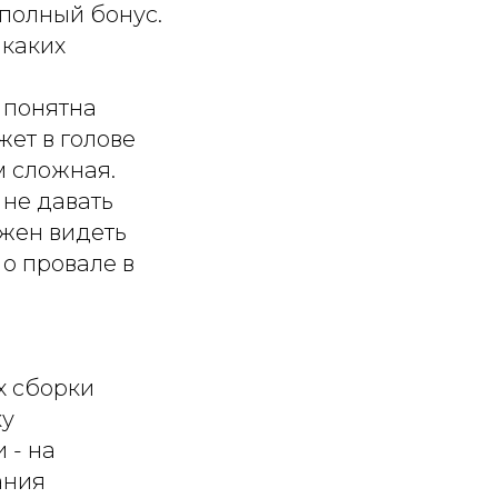
 полный бонус.
икаких
 понятна
ет в голове
м сложная.
 не давать
лжен видеть
 о провале в
х сборки
ку
 - на
ания