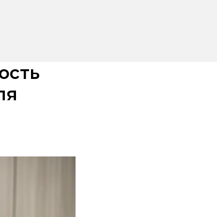
ость
ля