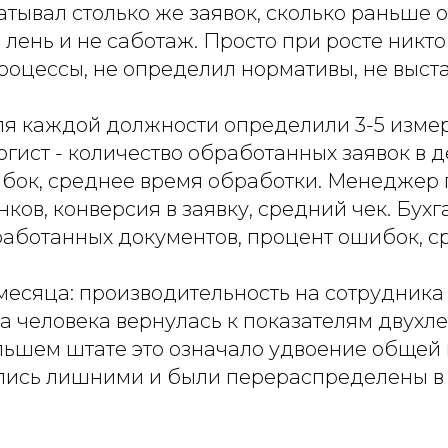
атывал столько же заявок, сколько раньше
е лень и не саботаж. Просто при росте никто
роцессы, не определил нормативы, не выст
для каждой должности определили 3-5 изм
огист - количество обработанных заявок в д
ибок, среднее время обработки. Менеджер 
нков, конверсия в заявку, средний чек. Бухг
работанных документов, процент ошибок, с
 месяца: производительность на сотрудника
а человека вернулась к показателям двухл
льшем штате это означало удвоение общей 
лись лишними и были перераспределены в