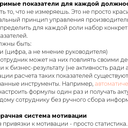
еримые показатели для каждой должно
ь то, что не измеряешь. Это не просто крас
альный принцип управления производител
определить для каждой роли набор конкрет
азателей.
лжны быть:
 (цифра, а не мнение руководителя)
сотрудник может на них повлиять своими д
 к бизнес-результату (не активность ради 
ации расчета таких показателей существую
анные инструменты. Например,
автоматиче
настроить формулы один раз и получать ак
дому сотруднику без ручного сбора инфор
зрачная система мотивации
 привязки к мотивации - просто статистика