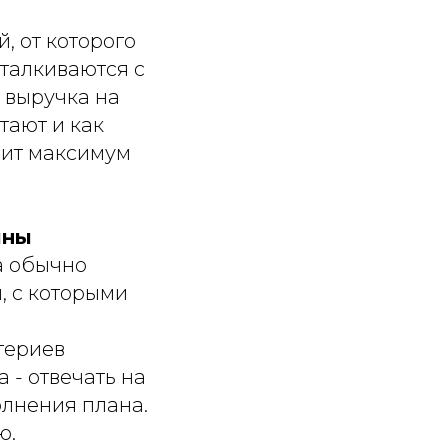
, от которого
талкиваются с
а выручка на
тают и как
сит максимум
ины
а обычно
, с которыми
итериев
 - отвечать на
олнения плана.
ю.