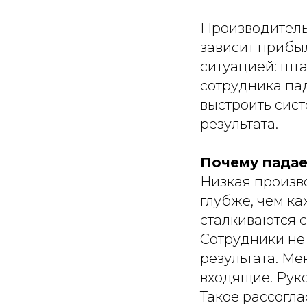
Производительн
зависит прибы
ситуацией: шта
сотрудника пад
выстроить сис
результата.
Почему падае
Низкая произв
глубже, чем ка
сталкиваются 
Сотрудники не 
результата. Ме
входящие. Рук
Такое рассогл