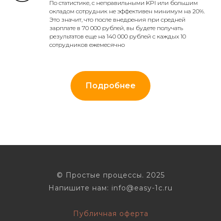
По статистике, с неправильными KPI или большим
окладом сотрудник не эффективен минимум на 20%.
Это значит, что после внедрения при средней
зарплате в 70 000 рублей, вы будете получать
результатов еще на 140 000 рублей с каждых 10
сотрудников ежемесячно
Подробнее
© Простые процессы. 2025
Напишите нам: info@easy-1c.ru
Публичная оферта