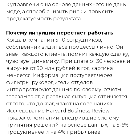
к управлению на основе данных - это не дань
моде, а способ снизить риск и повысить
предсказуемость результата.
Почему интуиция перестает работать
Когда в компании 5-10 сотрудников,
собственник видит все процессы лично. Он
знает каждого клиента, помнит каждую сделку,
чувствует динамику. При штате от 30 человек и
выручке от 50 млн рублей в год картина
меняется. Информация поступает через
фильтры: руководители отделов
интерпретируют данные по-своему, отчеты
запаздывают, а реальная ситуация отличается
от того, что докладывают на совещаниях.
Исследование Harvard Business Review
показало: компании, внедрившие систему
принятия решений на основе данных, на 5-6%
продуктивнее и на 4% прибыльнее