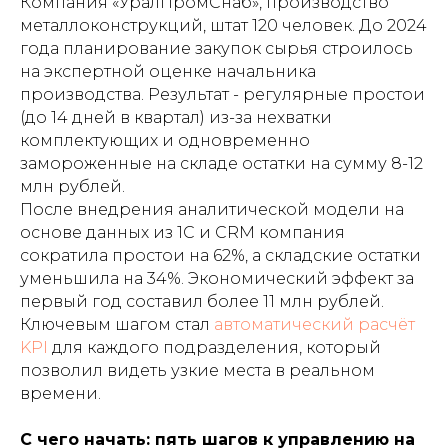
Компания «УралПромСнаб», производство
металлоконструкций, штат 120 человек. До 2024
года планирование закупок сырья строилось
на экспертной оценке начальника
производства. Результат - регулярные простои
(до 14 дней в квартал) из-за нехватки
комплектующих и одновременно
замороженные на складе остатки на сумму 8-12
млн рублей.
После внедрения аналитической модели на
основе данных из 1С и CRM компания
сократила простои на 62%, а складские остатки
уменьшила на 34%. Экономический эффект за
первый год составил более 11 млн рублей.
Ключевым шагом стал
автоматический расчёт
KPI
для каждого подразделения, который
позволил видеть узкие места в реальном
времени.
С чего начать: пять шагов к управлению на